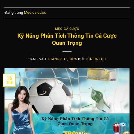
Đăng trong
Mẹo cá cược
MẸO CÁ CƯỢC
Kỹ Năng Phân Tích Thông Tin Cá Cược
Quan Trọng
ĐĂNG VÀO
THÁNG 8 16, 2025
BỞI
TÔN DẠ LỤC
16
Th8