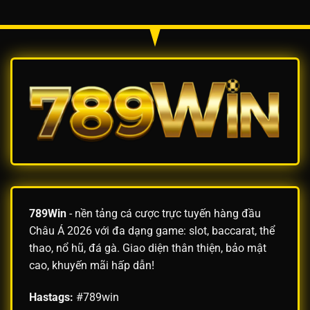
ưu
nhất
đãi
tháng
khuyến
11/2025
mãi
tại
hot
789Win
nhất
tháng
10/2025
tại
789WIN
789Win
- nền tảng cá cược trực tuyến hàng đầu
Châu Á 2026 với đa dạng game: slot, baccarat, thể
thao, nổ hũ, đá gà. Giao diện thân thiện, bảo mật
cao, khuyến mãi hấp dẫn!
Hastags:
#789win