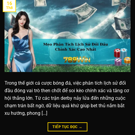
16
Th8
Trong thế giới cá cược bóng đá, việc phân tích lịch sử đối
đầu đóng vai trò then chốt để soi kèo chính xác và tăng cơ
hội thắng lớn. Từ các trận derby nảy lửa đến những cuộc
chạm trán bất ngờ, dữ liệu quá khứ giúp bet thủ nắm bắt
xu hướng, phong […]
TIẾP TỤC ĐỌC
→