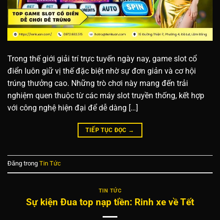
Trong thế giới giải trí trực tuyến ngày nay, game slot cổ
điển luôn giữ vị thế đặc biệt nhờ sự đơn giản và cơ hội
trúng thưởng cao. Những trò chơi này mang đến trải
nghiệm quen thuộc từ các máy slot truyền thống, kết hợp
với công nghệ hiện đại để dễ dàng […]
TIẾP TỤC ĐỌC
→
Đăng trong
Tin Tức
TIN TỨC
Sự kiện Đua top nạp tiền: Rinh xe về Tết